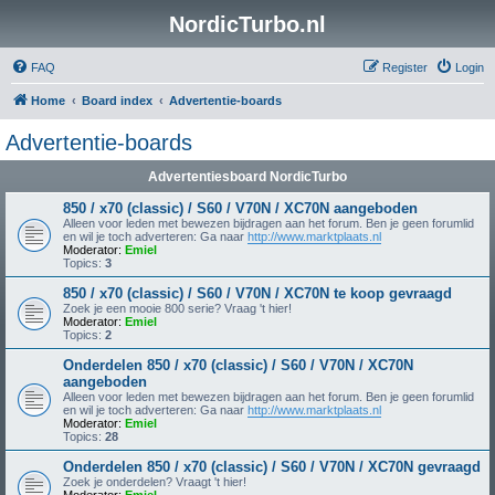
NordicTurbo.nl
FAQ
Register
Login
Home
Board index
Advertentie-boards
Advertentie-boards
Advertentiesboard NordicTurbo
850 / x70 (classic) / S60 / V70N / XC70N aangeboden
Alleen voor leden met bewezen bijdragen aan het forum. Ben je geen forumlid
en wil je toch adverteren: Ga naar
http://www.marktplaats.nl
Moderator:
Emiel
Topics:
3
850 / x70 (classic) / S60 / V70N / XC70N te koop gevraagd
Zoek je een mooie 800 serie? Vraag 't hier!
Moderator:
Emiel
Topics:
2
Onderdelen 850 / x70 (classic) / S60 / V70N / XC70N
aangeboden
Alleen voor leden met bewezen bijdragen aan het forum. Ben je geen forumlid
en wil je toch adverteren: Ga naar
http://www.marktplaats.nl
Moderator:
Emiel
Topics:
28
Onderdelen 850 / x70 (classic) / S60 / V70N / XC70N gevraagd
Zoek je onderdelen? Vraagt 't hier!