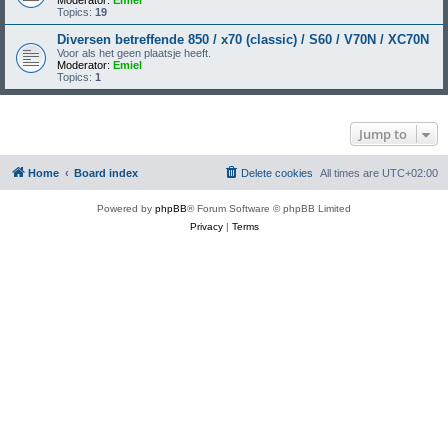
Moderator:
Emiel
Topics:
19
Diversen betreffende 850 / x70 (classic) / S60 / V70N / XC70N
Voor als het geen plaatsje heeft.
Moderator:
Emiel
Topics:
1
Jump to
Home
Board index
Delete cookies
All times are
UTC+02:00
Powered by
phpBB
® Forum Software © phpBB Limited
Privacy
|
Terms