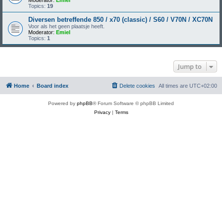
Moderator:
Emiel
Topics:
19
Diversen betreffende 850 / x70 (classic) / S60 / V70N / XC70N
Voor als het geen plaatsje heeft.
Moderator:
Emiel
Topics:
1
Jump to
Home
Board index
Delete cookies
All times are
UTC+02:00
Powered by
phpBB
® Forum Software © phpBB Limited
Privacy
|
Terms