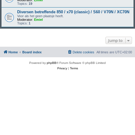
Moderator:
Emiel
Topics:
19
Diversen betreffende 850 / x70 (classic) / S60 / V70N / XC70N
Voor als het geen plaatsje heeft.
Moderator:
Emiel
Topics:
1
Jump to
Home
Board index
Delete cookies
All times are
UTC+02:00
Powered by
phpBB
® Forum Software © phpBB Limited
Privacy
|
Terms