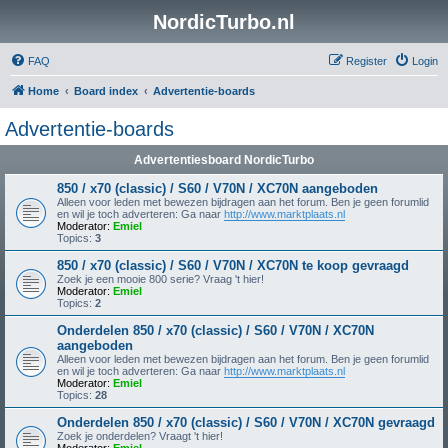
NordicTurbo.nl
FAQ
Register
Login
Home
Board index
Advertentie-boards
Advertentie-boards
Advertentiesboard NordicTurbo
850 / x70 (classic) / S60 / V70N / XC70N aangeboden
Alleen voor leden met bewezen bijdragen aan het forum. Ben je geen forumlid
en wil je toch adverteren: Ga naar
http://www.marktplaats.nl
Moderator:
Emiel
Topics:
3
850 / x70 (classic) / S60 / V70N / XC70N te koop gevraagd
Zoek je een mooie 800 serie? Vraag 't hier!
Moderator:
Emiel
Topics:
2
Onderdelen 850 / x70 (classic) / S60 / V70N / XC70N
aangeboden
Alleen voor leden met bewezen bijdragen aan het forum. Ben je geen forumlid
en wil je toch adverteren: Ga naar
http://www.marktplaats.nl
Moderator:
Emiel
Topics:
28
Onderdelen 850 / x70 (classic) / S60 / V70N / XC70N gevraagd
Zoek je onderdelen? Vraagt 't hier!