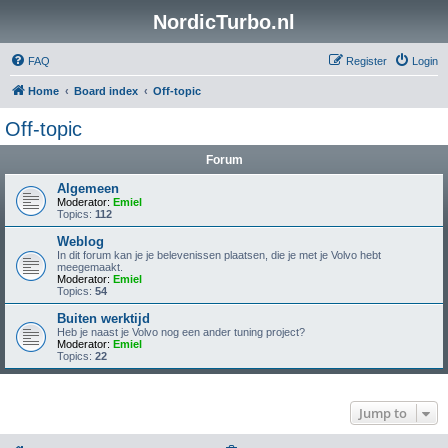
NordicTurbo.nl
FAQ
Register
Login
Home
Board index
Off-topic
Off-topic
Forum
Algemeen
Moderator:
Emiel
Topics:
112
Weblog
In dit forum kan je je belevenissen plaatsen, die je met je Volvo hebt
meegemaakt.
Moderator:
Emiel
Topics:
54
Buiten werktijd
Heb je naast je Volvo nog een ander tuning project?
Moderator:
Emiel
Topics:
22
Jump to