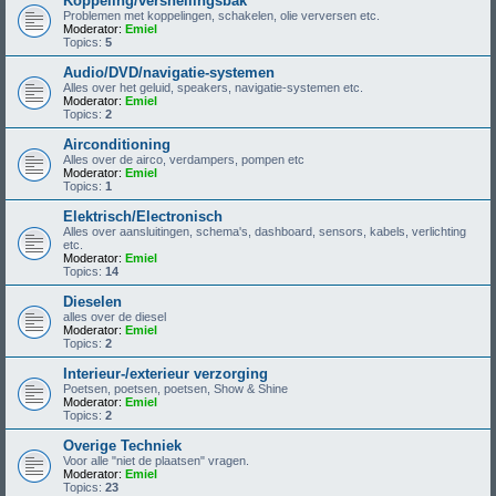
Koppeling/versnellingsbak
Problemen met koppelingen, schakelen, olie verversen etc.
Moderator:
Emiel
Topics:
5
Audio/DVD/navigatie-systemen
Alles over het geluid, speakers, navigatie-systemen etc.
Moderator:
Emiel
Topics:
2
Airconditioning
Alles over de airco, verdampers, pompen etc
Moderator:
Emiel
Topics:
1
Elektrisch/Electronisch
Alles over aansluitingen, schema's, dashboard, sensors, kabels, verlichting
etc.
Moderator:
Emiel
Topics:
14
Dieselen
alles over de diesel
Moderator:
Emiel
Topics:
2
Interieur-/exterieur verzorging
Poetsen, poetsen, poetsen, Show & Shine
Moderator:
Emiel
Topics:
2
Overige Techniek
Voor alle "niet de plaatsen" vragen.
Moderator:
Emiel
Topics:
23