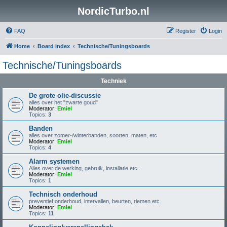
NordicTurbo.nl
FAQ
Register
Login
Home
Board index
Technische/Tuningsboards
Technische/Tuningsboards
Techniek
De grote olie-discussie
alles over het "zwarte goud"
Moderator:
Emiel
Topics:
3
Banden
alles over zomer-/winterbanden, soorten, maten, etc
Moderator:
Emiel
Topics:
4
Alarm systemen
Alles over de werking, gebruik, installatie etc.
Moderator:
Emiel
Topics:
1
Technisch onderhoud
preventief onderhoud, intervallen, beurten, riemen etc.
Moderator:
Emiel
Topics:
11