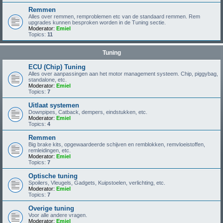
Remmen
Alles over remmen, remproblemen etc van de standaard remmen. Rem
upgrades kunnen besproken worden in de Tuning sectie.
Moderator:
Emiel
Topics:
11
Tuning
ECU (Chip) Tuning
Alles over aanpassingen aan het motor management systeem. Chip, piggybag,
standalone, etc.
Moderator:
Emiel
Topics:
7
Uitlaat systemen
Downpipes, Catback, dempers, eindstukken, etc.
Moderator:
Emiel
Topics:
4
Remmen
Big brake kits, opgewaardeerde schijven en remblokken, remvloeistoffen,
remleidingen, etc.
Moderator:
Emiel
Topics:
7
Optische tuning
Spoilers, Vleugels, Gadgets, Kuipstoelen, verlichting, etc.
Moderator:
Emiel
Topics:
7
Overige tuning
Voor alle andere vragen.
Moderator:
Emiel