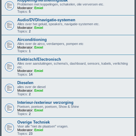
Koppeling/versnellingsbak
Problemen met koppelingen, schakelen, olie verversen etc.
Moderator:
Emiel
Topics:
5
Audio/DVD/navigatie-systemen
Alles over het geluid, speakers, navigatie-systemen etc.
Moderator:
Emiel
Topics:
2
Airconditioning
Alles over de airco, verdampers, pompen etc
Moderator:
Emiel
Topics:
1
Elektrisch/Electronisch
Alles over aansluitingen, schema's, dashboard, sensors, kabels, verlichting
etc.
Moderator:
Emiel
Topics:
14
Dieselen
alles over de diesel
Moderator:
Emiel
Topics:
2
Interieur-/exterieur verzorging
Poetsen, poetsen, poetsen, Show & Shine
Moderator:
Emiel
Topics:
2
Overige Techniek
Voor alle "niet de plaatsen" vragen.
Moderator:
Emiel
Topics:
23