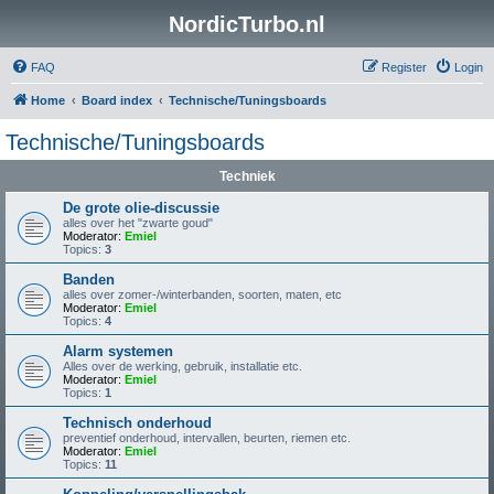
NordicTurbo.nl
FAQ
Register
Login
Home
Board index
Technische/Tuningsboards
Technische/Tuningsboards
Techniek
De grote olie-discussie
alles over het "zwarte goud"
Moderator:
Emiel
Topics:
3
Banden
alles over zomer-/winterbanden, soorten, maten, etc
Moderator:
Emiel
Topics:
4
Alarm systemen
Alles over de werking, gebruik, installatie etc.
Moderator:
Emiel
Topics:
1
Technisch onderhoud
preventief onderhoud, intervallen, beurten, riemen etc.
Moderator:
Emiel
Topics:
11