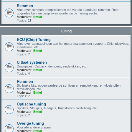
Remmen
Alles over remmen, remproblemen etc van de standaard remmen. Rem
upgrades kunnen besproken worden in de Tuning sectie.
Moderator:
Emiel
Topics:
11
Tuning
ECU (Chip) Tuning
Alles over aanpassingen aan het motor management systeem. Chip, piggybag,
standalone, etc.
Moderator:
Emiel
Topics:
7
Uitlaat systemen
Downpipes, Catback, dempers, eindstukken, etc.
Moderator:
Emiel
Topics:
4
Remmen
Big brake kits, opgewaardeerde schijven en remblokken, remvloeistoffen,
remleidingen, etc.
Moderator:
Emiel
Topics:
7
Optische tuning
Spoilers, Vleugels, Gadgets, Kuipstoelen, verlichting, etc.
Moderator:
Emiel
Topics:
7
Overige tuning
Voor alle andere vragen.
Moderator:
Emiel