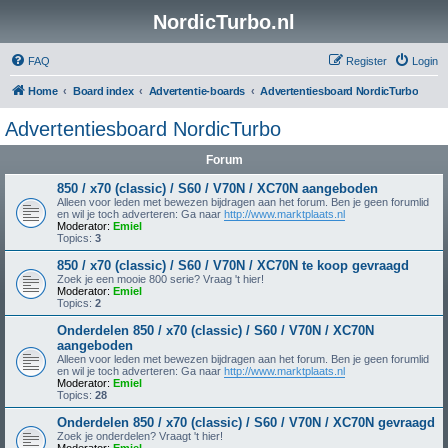
NordicTurbo.nl
FAQ
Register
Login
Home
Board index
Advertentie-boards
Advertentiesboard NordicTurbo
Advertentiesboard NordicTurbo
Forum
850 / x70 (classic) / S60 / V70N / XC70N aangeboden
Alleen voor leden met bewezen bijdragen aan het forum. Ben je geen forumlid
en wil je toch adverteren: Ga naar
http://www.marktplaats.nl
Moderator:
Emiel
Topics:
3
850 / x70 (classic) / S60 / V70N / XC70N te koop gevraagd
Zoek je een mooie 800 serie? Vraag 't hier!
Moderator:
Emiel
Topics:
2
Onderdelen 850 / x70 (classic) / S60 / V70N / XC70N
aangeboden
Alleen voor leden met bewezen bijdragen aan het forum. Ben je geen forumlid
en wil je toch adverteren: Ga naar
http://www.marktplaats.nl
Moderator:
Emiel
Topics:
28
Onderdelen 850 / x70 (classic) / S60 / V70N / XC70N gevraagd
Zoek je onderdelen? Vraagt 't hier!