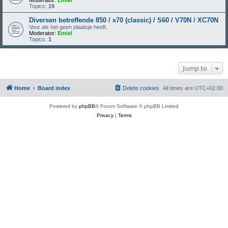
Moderator:
Emiel
Topics:
19
Diversen betreffende 850 / x70 (classic) / S60 / V70N / XC70N
Voor als het geen plaatsje heeft.
Moderator:
Emiel
Topics:
1
Jump to
Home
Board index
Delete cookies
All times are
UTC+02:00
Powered by
phpBB
® Forum Software © phpBB Limited
Privacy
|
Terms