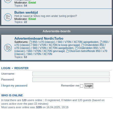
Moderator:
Emiel
Topics:
54
Buiten werktijd
Heb je naast je Volvo nog een ander tuning project?
Moderator:
Emiel
Topics:
22
Advertentie-boards
Advertentiesboard NordicTurbo
Subforums:
850 / x70 (classic) / S60 / V70N / XC70N aangeboden
,
850 /
x70 (classic) / S60 / V70N / XC70N te koop gevraagd
,
Onderdelen 850 /
x70 (classic) / S60 / V70N / XC70N aangeboden
,
Onderdelen 850 / x70
(classic) / S60 / V70N / XC70N gevraagd
,
Diversen betreffende 850 / x70
(classic) / S60 / V70N / XC70N
Topics:
53
LOGIN
•
REGISTER
Username:
Password:
I forgot my password
Remember me
WHO IS ONLINE
In total there are
120
users online :: 0 registered, 0 hidden and 120 guests (based on
users active over the past 15 minutes)
Most users ever online was
3285
on 16.04.2025, 19:19