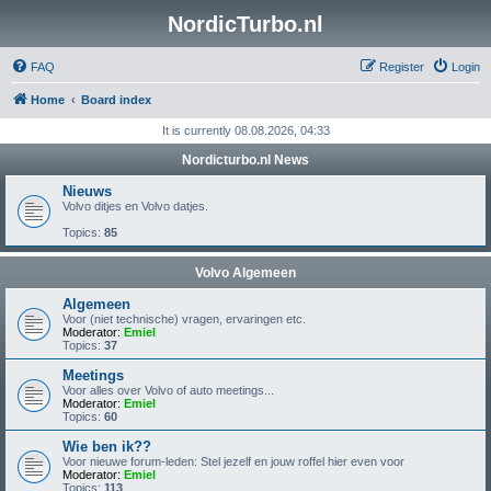
NordicTurbo.nl
FAQ
Register
Login
Home
Board index
It is currently 08.08.2026, 04:33
Nordicturbo.nl News
Nieuws
Volvo ditjes en Volvo datjes.
Topics:
85
Volvo Algemeen
Algemeen
Voor (niet technische) vragen, ervaringen etc.
Moderator:
Emiel
Topics:
37
Meetings
Voor alles over Volvo of auto meetings...
Moderator:
Emiel
Topics:
60
Wie ben ik??
Voor nieuwe forum-leden: Stel jezelf en jouw roffel hier even voor
Moderator:
Emiel
Topics:
113