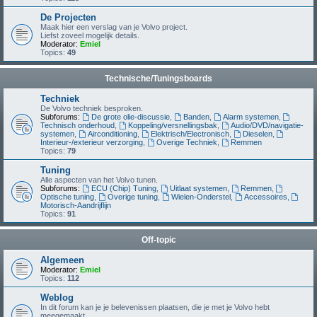
De Projecten
Maak hier een verslag van je Volvo project.
Liefst zoveel mogelijk details.
Moderator:
Emiel
Topics:
49
Technische/Tuningsboards
Techniek
De Volvo techniek besproken.
Subforums:
De grote olie-discussie
,
Banden
,
Alarm systemen
,
Technisch onderhoud
,
Koppeling/versnellingsbak
,
Audio/DVD/navigatie-
systemen
,
Airconditioning
,
Elektrisch/Electronisch
,
Dieselen
,
Interieur-/exterieur verzorging
,
Overige Techniek
,
Remmen
Topics:
79
Tuning
Alle aspecten van het Volvo tunen.
Subforums:
ECU (Chip) Tuning
,
Uitlaat systemen
,
Remmen
,
Optische tuning
,
Overige tuning
,
Wielen-Onderstel
,
Accessoires
,
Motorisch-Aandrijflijn
Topics:
91
Off-topic
Algemeen
Moderator:
Emiel
Topics:
112
Weblog
In dit forum kan je je belevenissen plaatsen, die je met je Volvo hebt
meegemaakt.