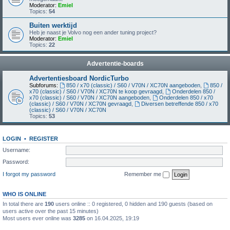
Moderator:
Emiel
Topics:
54
Buiten werktijd
Heb je naast je Volvo nog een ander tuning project?
Moderator:
Emiel
Topics:
22
Advertentie-boards
Advertentiesboard NordicTurbo
Subforums:
850 / x70 (classic) / S60 / V70N / XC70N aangeboden
,
850 /
x70 (classic) / S60 / V70N / XC70N te koop gevraagd
,
Onderdelen 850 /
x70 (classic) / S60 / V70N / XC70N aangeboden
,
Onderdelen 850 / x70
(classic) / S60 / V70N / XC70N gevraagd
,
Diversen betreffende 850 / x70
(classic) / S60 / V70N / XC70N
Topics:
53
LOGIN
•
REGISTER
Username:
Password:
I forgot my password
Remember me
WHO IS ONLINE
In total there are
190
users online :: 0 registered, 0 hidden and 190 guests (based on
users active over the past 15 minutes)
Most users ever online was
3285
on 16.04.2025, 19:19