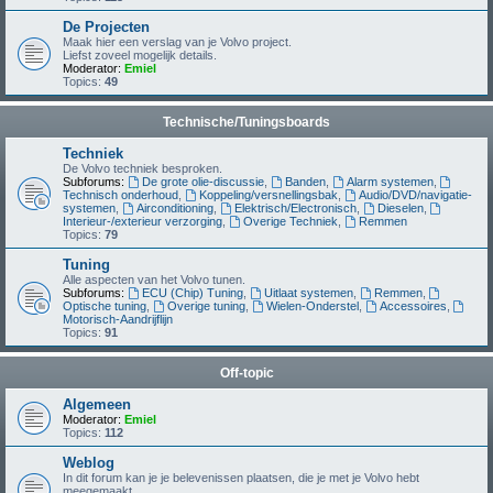
De Projecten
Maak hier een verslag van je Volvo project.
Liefst zoveel mogelijk details.
Moderator:
Emiel
Topics:
49
Technische/Tuningsboards
Techniek
De Volvo techniek besproken.
Subforums:
De grote olie-discussie
,
Banden
,
Alarm systemen
,
Technisch onderhoud
,
Koppeling/versnellingsbak
,
Audio/DVD/navigatie-
systemen
,
Airconditioning
,
Elektrisch/Electronisch
,
Dieselen
,
Interieur-/exterieur verzorging
,
Overige Techniek
,
Remmen
Topics:
79
Tuning
Alle aspecten van het Volvo tunen.
Subforums:
ECU (Chip) Tuning
,
Uitlaat systemen
,
Remmen
,
Optische tuning
,
Overige tuning
,
Wielen-Onderstel
,
Accessoires
,
Motorisch-Aandrijflijn
Topics:
91
Off-topic
Algemeen
Moderator:
Emiel
Topics:
112
Weblog
In dit forum kan je je belevenissen plaatsen, die je met je Volvo hebt
meegemaakt.