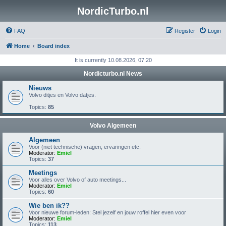
NordicTurbo.nl
FAQ
Register
Login
Home
Board index
It is currently 10.08.2026, 07:20
Nordicturbo.nl News
Nieuws
Volvo ditjes en Volvo datjes.
Topics:
85
Volvo Algemeen
Algemeen
Voor (niet technische) vragen, ervaringen etc.
Moderator:
Emiel
Topics:
37
Meetings
Voor alles over Volvo of auto meetings...
Moderator:
Emiel
Topics:
60
Wie ben ik??
Voor nieuwe forum-leden: Stel jezelf en jouw roffel hier even voor
Moderator:
Emiel
Topics:
113