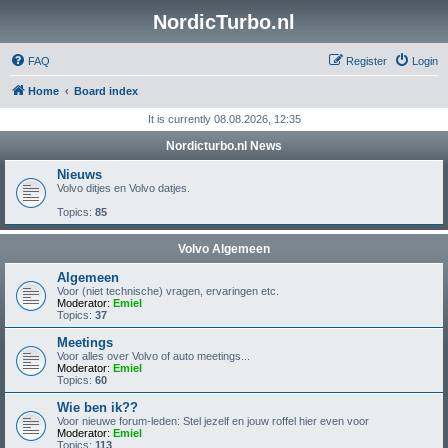
NordicTurbo.nl
FAQ
Register
Login
Home
Board index
It is currently 08.08.2026, 12:35
Nordicturbo.nl News
Nieuws
Volvo ditjes en Volvo datjes.
Topics:
85
Volvo Algemeen
Algemeen
Voor (niet technische) vragen, ervaringen etc.
Moderator:
Emiel
Topics:
37
Meetings
Voor alles over Volvo of auto meetings...
Moderator:
Emiel
Topics:
60
Wie ben ik??
Voor nieuwe forum-leden: Stel jezelf en jouw roffel hier even voor
Moderator:
Emiel
Topics:
113