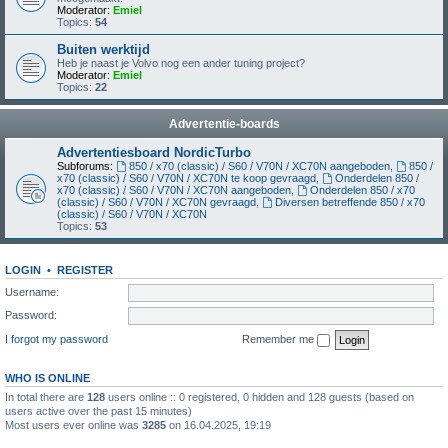
Moderator:
Emiel
Topics:
54
Buiten werktijd
Heb je naast je Volvo nog een ander tuning project?
Moderator:
Emiel
Topics:
22
Advertentie-boards
Advertentiesboard NordicTurbo
Subforums:
850 / x70 (classic) / S60 / V70N / XC70N aangeboden
,
850 /
x70 (classic) / S60 / V70N / XC70N te koop gevraagd
,
Onderdelen 850 /
x70 (classic) / S60 / V70N / XC70N aangeboden
,
Onderdelen 850 / x70
(classic) / S60 / V70N / XC70N gevraagd
,
Diversen betreffende 850 / x70
(classic) / S60 / V70N / XC70N
Topics:
53
LOGIN
•
REGISTER
Username:
Password:
I forgot my password
Remember me
WHO IS ONLINE
In total there are
128
users online :: 0 registered, 0 hidden and 128 guests (based on
users active over the past 15 minutes)
Most users ever online was
3285
on 16.04.2025, 19:19