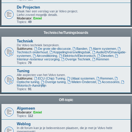
De Projecten
Maak hier een verslag van je Volvo project.
Liefst zoveel mogelijk details.
Moderator:
Emiel
Topics:
49
Technische/Tuningsboards
Techniek
De Volvo techniek besproken.
Subforums:
De grote olie-discussie
,
Banden
,
Alarm systemen
,
Technisch onderhoud
,
Koppeling/versnellingsbak
,
Audio/DVD/navigatie-
systemen
,
Airconditioning
,
Elektrisch/Electronisch
,
Dieselen
,
Interieur-/exterieur verzorging
,
Overige Techniek
,
Remmen
Topics:
79
Tuning
Alle aspecten van het Volvo tunen.
Subforums:
ECU (Chip) Tuning
,
Uitlaat systemen
,
Remmen
,
Optische tuning
,
Overige tuning
,
Wielen-Onderstel
,
Accessoires
,
Motorisch-Aandrijflijn
Topics:
91
Off-topic
Algemeen
Moderator:
Emiel
Topics:
112
Weblog
In dit forum kan je je belevenissen plaatsen, die je met je Volvo hebt
meegemaakt.